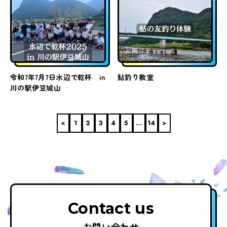
令和7年7月7日水辺で乾杯 in
鮎釣り教室
川の駅伊豆城山
<
1
2
3
4
5
…
14
>
Contact us
お問い合わせ