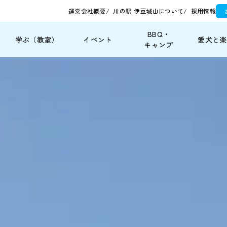
運営会社概要
川の駅 伊豆城山について
採用情報
BBQ・
学ぶ
（教室）
イベント
愛犬と
楽
キャンプ