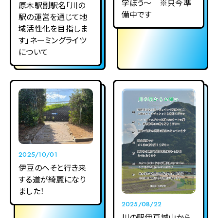
学ぼう～ ※只今準
原木駅副駅名「川の
備中です
駅の運営を通じて地
域活性化を目指しま
す」ネーミングライツ
について
2025/10/01
伊豆のへそと行き来
する道が綺麗になり
ました！
2025/08/22
川の駅伊豆城山から