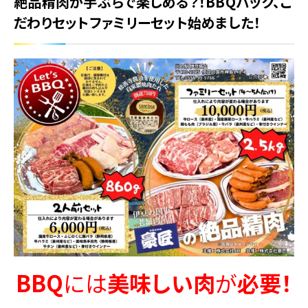
絶品精肉が手ぶらで楽しめる？！BBQパック、こ
だわりセットファミリーセット始めました！
BBQ
には
美味しい肉
が
必要！