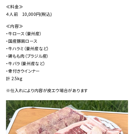
≪料金≫
４人前 10,000円(税込)
≪内容≫
・牛ロース（豪州産）
・国産豚肩ロース
・牛ハラミ（豪州産など）
・鶏もも肉（ブラジル産）
・牛バラ（豪州産など）
・骨付きウインナー
計 2.5kg
※仕入れにより内容が皮エウ場合があります