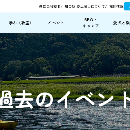
運営会社概要
川の駅 伊豆城山について
採用情報
BBQ・
学ぶ
（教室）
イベント
愛犬と
楽
キャンプ
過去のイベン